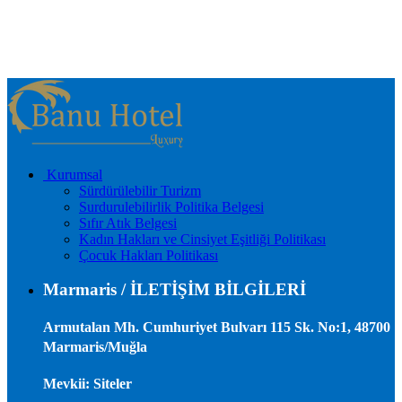
Kurumsal
Sürdürülebilir Turizm
Surdurulebilirlik Politika Belgesi
Sıfır Atık Belgesi
Kadın Hakları ve Cinsiyet Eşitliği Politikası
Çocuk Hakları Politikası
Marmaris / İLETİŞİM BİLGİLERİ
Armutalan Mh. Cumhuriyet Bulvarı 115 Sk. No:1, 48700
Marmaris/Muğla
Mevkii: Siteler