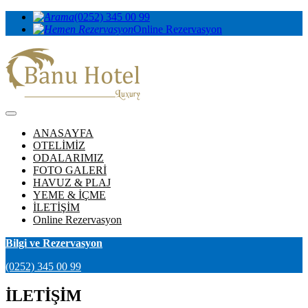
(0252) 345 00 99
Online Rezervasyon
ANASAYFA
OTELİMİZ
ODALARIMIZ
FOTO GALERİ
HAVUZ & PLAJ
YEME & İÇME
İLETİŞİM
Online Rezervasyon
Bilgi ve Rezervasyon
(0252) 345 00 99
İLETİŞİM